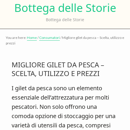
Bo
Bottega delle Storie
Skip
Skip
to
to
de
Bottega delle Storie
main
primary
content
sidebar
St
You are here:
Home
/
Consumatori
/
Migliore gilet da pesca – Scelta, utilizzo e
prezzi
MIGLIORE GILET DA PESCA –
SCELTA, UTILIZZO E PREZZI
I gilet da pesca sono un elemento
essenziale dell’attrezzatura per molti
pescatori. Non solo offrono una
comoda opzione di stoccaggio per una
varietà di utensili da pesca, compresi