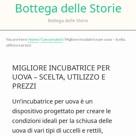
Bo
Bottega delle Storie
Skip
Skip
to
to
de
Bottega delle Storie
main
primary
content
sidebar
St
You are here:
Home
/
Consumatori
/
Migliore incubatrice per uova – Scelta,
utilizzo e prezzi
MIGLIORE INCUBATRICE PER
UOVA – SCELTA, UTILIZZO E
PREZZI
Un’incubatrice per uova è un
dispositivo progettato per creare le
condizioni ideali per la schiusa delle
uova di vari tipi di uccelli e rettili,