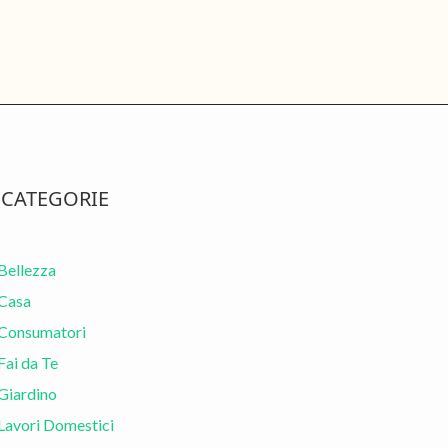
rimary
CATEGORIE
idebar
Bellezza
Casa
Consumatori
Fai da Te
Giardino
Lavori Domestici