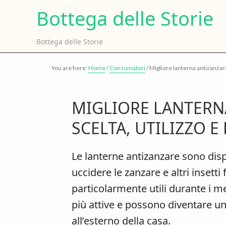
Skip
Skip
B
Bottega delle Storie
to
to
d
main
primary
Bottega delle Storie
content
sidebar
S
You are here:
Home
/
Consumatori
/
Migliore lanterna antizanzare 
MIGLIORE LANTERN
SCELTA, UTILIZZO E
Le lanterne antizanzare sono dispo
uccidere le zanzare e altri insetti
particolarmente utili durante i m
più attive e possono diventare un
all’esterno della casa.