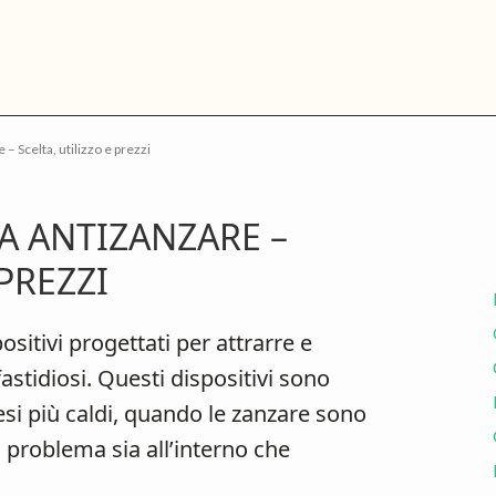
ottega
elle
torie
– Scelta, utilizzo e prezzi
P
A ANTIZANZARE –
S
 PREZZI
sitivi progettati per attrarre e
 fastidiosi. Questi dispositivi sono
esi più caldi, quando le zanzare sono
 problema sia all’interno che