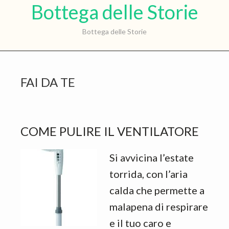
Bot
Bottega delle Storie
Skip
Skip
to
to
del
Bottega delle Storie
main
primary
Sto
content
sidebar
FAI DA TE
COME PULIRE IL VENTILATORE
Si avvicina l’estate
torrida, con l’aria
calda che permette a
malapena di respirare
e il tuo caro e