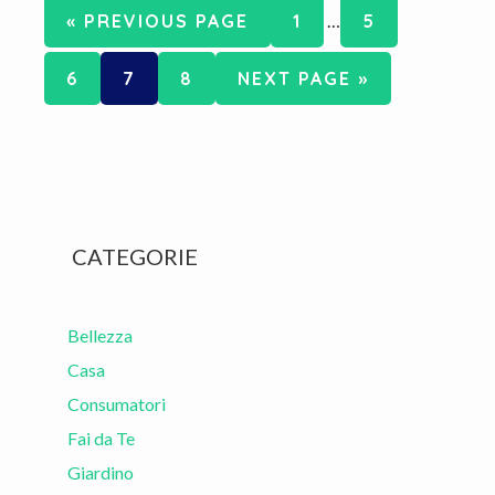
Interim
GO
PAGE
PAGE
«
PREVIOUS PAGE
1
…
5
pages
TO
omitted
PAGE
PAGE
PAGE
GO
6
7
8
NEXT PAGE »
TO
Primary
CATEGORIE
Sidebar
Bellezza
Casa
Consumatori
Fai da Te
Giardino