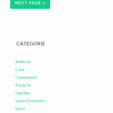
GO
NEXT PAGE »
TO
Primary
CATEGORIE
Sidebar
Bellezza
Casa
Consumatori
Fai da Te
Giardino
Lavori Domestici
Sport