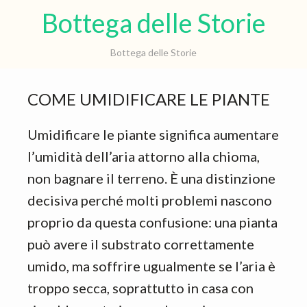
Skip
Skip
Bot
Bottega delle Storie
to
to
del
main
primary
Bottega delle Storie
content
sidebar
Sto
COME UMIDIFICARE LE PIANTE
Umidificare le piante significa aumentare
l’umidità dell’aria attorno alla chioma,
non bagnare il terreno. È una distinzione
decisiva perché molti problemi nascono
proprio da questa confusione: una pianta
può avere il substrato correttamente
umido, ma soffrire ugualmente se l’aria è
troppo secca, soprattutto in casa con