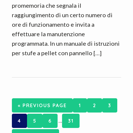
promemoria che segnala il
raggiungimento di un certo numero di
ore di funzionamento e invita a
effettuare la manutenzione
programmata. In un manuale di istruzioni
per stufe a pellet con pannello […]
GO
PAGE
PAGE
PAGE
«
PREVIOUS PAGE
1
2
3
TO
Interim
PAGE
PAGE
PAGE
PAGE
4
5
6
…
31
pages
omitted